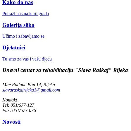
Kako do nas
Potraži nas na karti grada
Galerija slika
Učimo i zabavljamo se
Djelatnici
Tu smo za vas i vašu djecu
Dnevni centar za rehabilitaciju "Slava Raškaj" Rijeka
Mire Radune Ban 14, Rijeka
slavaraskajrijeka1@gmail.com
Kontakt
Tel: 051/677-127
Fax: 051/677-076
Novosti