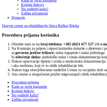
Kada se javiti logopedu
Korisni linkovi
Što roditelji kažu?
Zaštita privatnosti
Donacije
Dnevni centar za rehabilitaciju Slava Raškaj Rijeka
Procedura prijama korisnika
Obratite nam se na
broj telefona: +385 (0)51 677 127
i/ili
e-m
Na Komisiju za prijem i otpust korisnika dolazite s djetetom i
a)
govorno-jezične teškoće:
nalaz logopeda i nalaz psihologa
b)
oštećenje sluha:
audiološki nalaz i ostala dokumentacija koj
Nakon opservacije djeteta i uvida u medicinsku dokumentaciju k
i ako možemo, koji će to oblik rehabilitacije biti.
Nakon toga obavještavamo nadležni Centar za socijalnu skrb sa 
Ako nismo u mogućnosti pružiti odgovarajući oblik rehabilitacije
Procedura prijema
Kada se javiti logopedu
Korisni linkovi
Što roditelji kažu?
Zaštita privatnosti