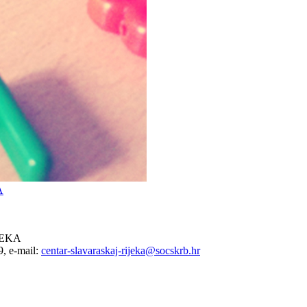
A
JEKA
, e-mail:
centar-slavaraskaj-rijeka@socskrb.hr