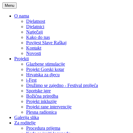
Menu
O nama
Djelatnost
Djelatnici
Natječaji
Kako do nas
Povijest Slave Raškaj
Kontakt
Novosti
Projekti
Glazbene stimulacije
Projekt Gorski kotar
Hrvatska za djecu
i-Fest
Družimo se zajedno - Festival proljeća
Sportske igre
Božićna priredba
Projekt inkluzije
Projekt rane intervencije
Plesna radionica
Galerija slika
Za roditelje
Procedura prijema