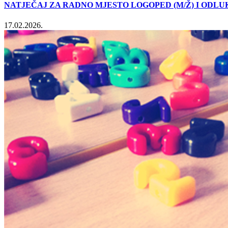
NATJEČAJ ZA RADNO MJESTO LOGOPED (M/Ž) I ODL
17.02.2026.