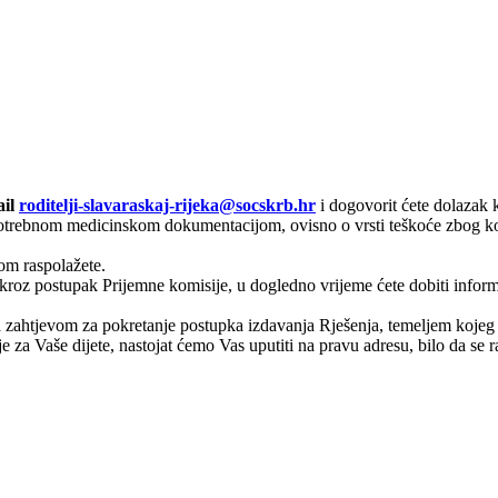
ail
roditelji-slavaraskaj-rijeka@socskrb.hr
i dogovorit ćete dolazak k
 potrebnom medicinskom dokumentacijom, ovisno o vrsti teškoće zbog ko
om raspolažete.
roz postupak Prijemne komisije, u dogledno vrijeme ćete dobiti inform
zahtjevom za pokretanje postupka izdavanja Rješenja, temeljem kojeg di
 za Vaše dijete, nastojat ćemo Vas uputiti na pravu adresu, bilo da se ra