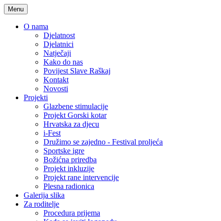
Menu
O nama
Djelatnost
Djelatnici
Natječaji
Kako do nas
Povijest Slave Raškaj
Kontakt
Novosti
Projekti
Glazbene stimulacije
Projekt Gorski kotar
Hrvatska za djecu
i-Fest
Družimo se zajedno - Festival proljeća
Sportske igre
Božićna priredba
Projekt inkluzije
Projekt rane intervencije
Plesna radionica
Galerija slika
Za roditelje
Procedura prijema