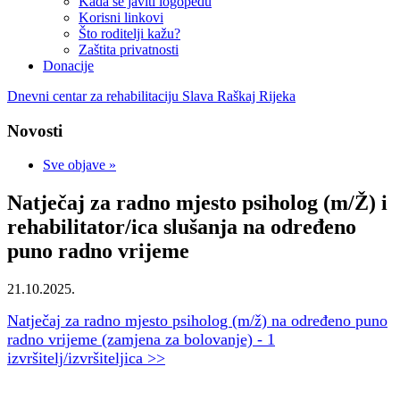
Kada se javiti logopedu
Korisni linkovi
Što roditelji kažu?
Zaštita privatnosti
Donacije
Dnevni centar za rehabilitaciju Slava Raškaj Rijeka
Novosti
Sve objave »
Natječaj za radno mjesto psiholog (m/Ž) i
rehabilitator/ica slušanja na određeno
puno radno vrijeme
21.10.2025.
Natječaj za radno mjesto psiholog (m/ž) na određeno puno
radno vrijeme (zamjena za bolovanje) - 1
izvršitelj/izvršiteljica >>