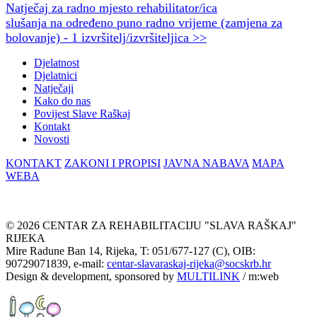
Natječaj za radno mjesto rehabilitator/ica
slušanja na određeno puno radno vrijeme (zamjena za
bolovanje) - 1 izvršitelj/izvršiteljica >>
Djelatnost
Djelatnici
Natječaji
Kako do nas
Povijest Slave Raškaj
Kontakt
Novosti
KONTAKT
ZAKONI I PROPISI
JAVNA NABAVA
MAPA
WEBA
© 2026 CENTAR ZA REHABILITACIJU "SLAVA RAŠKAJ"
RIJEKA
Mire Radune Ban 14, Rijeka, T: 051/677-127 (C), OIB:
90729071839, e-mail:
centar-slavaraskaj-rijeka@socskrb.hr
Design & development, sponsored by
MULTILINK
/ m:web