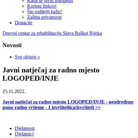
Kada se javiti logopedu
Korisni linkovi
Što roditelji kažu?
Zaštita privatnosti
Donacije
Dnevni centar za rehabilitaciju Slava Raškaj Rijeka
Novosti
Sve objave »
Javni natječaj za radno mjesto
LOGOPED/INJE
25.11.2022.
Javni natječaj za radno mjesto LOGOPED/INJE - neodređeno
puno radno vrijeme - 1 izvršiteljica/izvršitelj >>
Djelatnost
Djelatnici