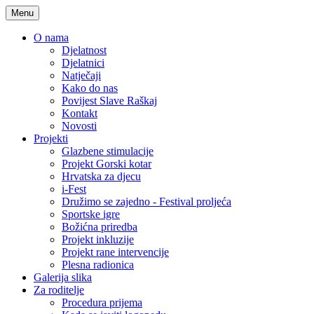
Menu
O nama
Djelatnost
Djelatnici
Natječaji
Kako do nas
Povijest Slave Raškaj
Kontakt
Novosti
Projekti
Glazbene stimulacije
Projekt Gorski kotar
Hrvatska za djecu
i-Fest
Družimo se zajedno - Festival proljeća
Sportske igre
Božićna priredba
Projekt inkluzije
Projekt rane intervencije
Plesna radionica
Galerija slika
Za roditelje
Procedura prijema