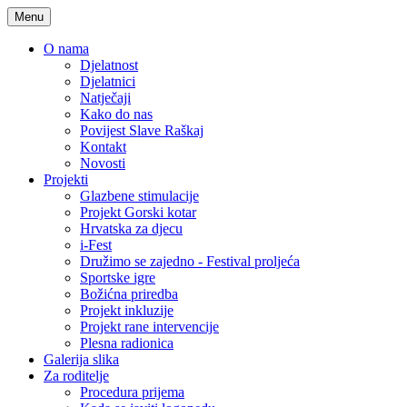
Menu
O nama
Djelatnost
Djelatnici
Natječaji
Kako do nas
Povijest Slave Raškaj
Kontakt
Novosti
Projekti
Glazbene stimulacije
Projekt Gorski kotar
Hrvatska za djecu
i-Fest
Družimo se zajedno - Festival proljeća
Sportske igre
Božićna priredba
Projekt inkluzije
Projekt rane intervencije
Plesna radionica
Galerija slika
Za roditelje
Procedura prijema