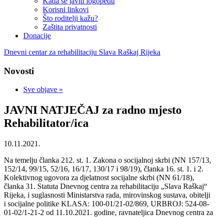
Kada se javiti logopedu
Korisni linkovi
Što roditelji kažu?
Zaštita privatnosti
Donacije
Dnevni centar za rehabilitaciju Slava Raškaj Rijeka
Novosti
Sve objave »
JAVNI NATJEČAJ za radno mjesto
Rehabilitator/ica
10.11.2021.
Na temelju članka 212. st. 1. Zakona o socijalnoj skrbi (NN 157/13,
152/14, 99/15, 52/16, 16/17, 130/17 i 98/19), članka 16. st. 1. i 2.
Kolektivnog ugovora za djelatnost socijalne skrbi (NN 61/18),
članka 31. Statuta Dnevnog centra za rehabilitaciju „Slava Raškaj“
Rijeka, i suglasnosti Ministarstva rada, mirovinskog sustava, obitelji
i socijalne politike KLASA: 100-01/21-02/869, URBROJ: 524-08-
01-02/1-21-2 od 11.10.2021. godine, ravnateljica Dnevnog centra za