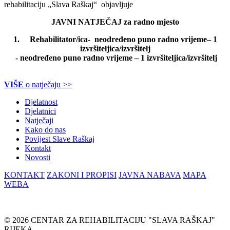
rehabilitaciju „Slava Raškaj“ objavljuje
JAVNI NATJEČAJ za radno mjesto
1.
Rehabilitator/ica- neodređeno puno radno vrijeme– 1
izvršiteljica/izvršitelj
- neodređeno puno radno vrijeme – 1 izvršiteljica/izvršitelj
VIŠE
o natječaju >>
Djelatnost
Djelatnici
Natječaji
Kako do nas
Povijest Slave Raškaj
Kontakt
Novosti
KONTAKT
ZAKONI I PROPISI
JAVNA NABAVA
MAPA
WEBA
© 2026 CENTAR ZA REHABILITACIJU "SLAVA RAŠKAJ"
RIJEKA