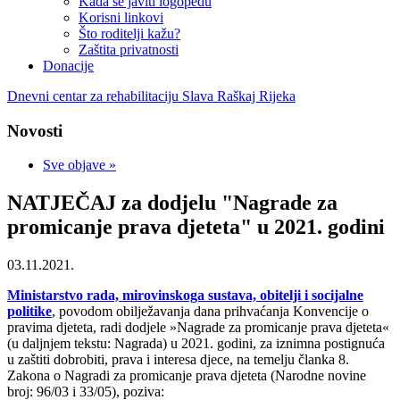
Kada se javiti logopedu
Korisni linkovi
Što roditelji kažu?
Zaštita privatnosti
Donacije
Dnevni centar za rehabilitaciju Slava Raškaj Rijeka
Novosti
Sve objave »
NATJEČAJ za dodjelu "Nagrade za
promicanje prava djeteta" u 2021. godini
03.11.2021.
Ministarstvo rada, mirovinskoga sustava, obitelji i socijalne
politike
, povodom obilježavanja dana prihvaćanja Konvencije o
pravima djeteta, radi dodjele »Nagrade za promicanje prava djeteta«
(u daljnjem tekstu: Nagrada) u 2021. godini, za iznimna postignuća
u zaštiti dobrobiti, prava i interesa djece, na temelju članka 8.
Zakona o Nagradi za promicanje prava djeteta (Narodne novine
broj: 96/03 i 33/05), poziva: