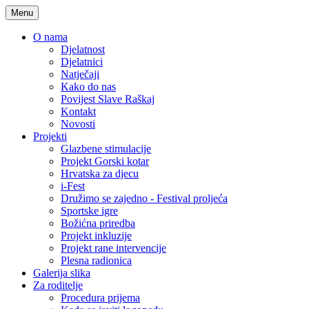
Menu
O nama
Djelatnost
Djelatnici
Natječaji
Kako do nas
Povijest Slave Raškaj
Kontakt
Novosti
Projekti
Glazbene stimulacije
Projekt Gorski kotar
Hrvatska za djecu
i-Fest
Družimo se zajedno - Festival proljeća
Sportske igre
Božićna priredba
Projekt inkluzije
Projekt rane intervencije
Plesna radionica
Galerija slika
Za roditelje
Procedura prijema