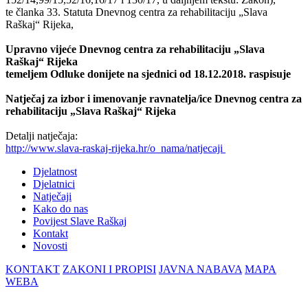
te članka 33. Statuta Dnevnog centra za rehabilitaciju „Slava
Raškaj“ Rijeka,
Upravno vijeće Dnevnog centra za rehabilitaciju „Slava
Raškaj“ Rijeka
temeljem Odluke donijete na sjednici od 18.12.2018. raspisuje
Natječaj za izbor i imenovanje ravnatelja/ice Dnevnog centra za
rehabilitaciju „Slava Raškaj“ Rijeka
Detalji natječaja:
http://www.slava-raskaj-rijeka.hr/o_nama/natjecaji
Djelatnost
Djelatnici
Natječaji
Kako do nas
Povijest Slave Raškaj
Kontakt
Novosti
KONTAKT
ZAKONI I PROPISI
JAVNA NABAVA
MAPA
WEBA