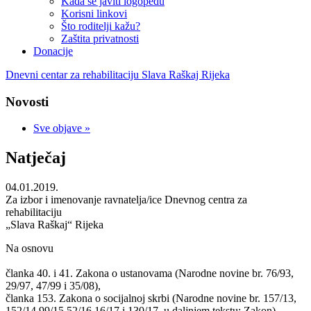
Kada se javiti logopedu
Korisni linkovi
Što roditelji kažu?
Zaštita privatnosti
Donacije
Dnevni centar za rehabilitaciju Slava Raškaj Rijeka
Novosti
Sve objave »
Natječaj
04.01.2019.
Za izbor i imenovanje ravnatelja/ice Dnevnog centra za
rehabilitaciju
„Slava Raškaj“ Rijeka
Na osnovu
članka 40. i 41. Zakona o ustanovama (Narodne novine br. 76/93,
29/97, 47/99 i 35/08),
članka 153. Zakona o socijalnoj skrbi (Narodne novine br. 157/13,
152/14,99/15,52/16,16/17 i 130/17, u daljnjem tekstu: Zakon),