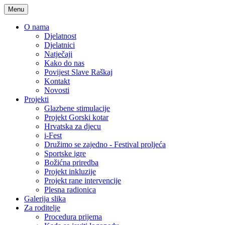
Menu
O nama
Djelatnost
Djelatnici
Natječaji
Kako do nas
Povijest Slave Raškaj
Kontakt
Novosti
Projekti
Glazbene stimulacije
Projekt Gorski kotar
Hrvatska za djecu
i-Fest
Družimo se zajedno - Festival proljeća
Sportske igre
Božićna priredba
Projekt inkluzije
Projekt rane intervencije
Plesna radionica
Galerija slika
Za roditelje
Procedura prijema