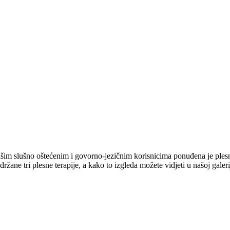
m slušno oštećenim i govorno-jezičnim korisnicima ponuđena je plesna 
ržane tri plesne terapije, a kako to izgleda možete vidjeti u našoj galeri