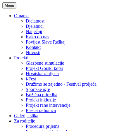
Menu
O nama
Djelatnost
Djelatnici
Natječaji
Kako do nas
Povijest Slave Raškaj
Kontakt
Novosti
Projekti
Glazbene stimulacije
Projekt Gorski kotar
Hrvatska za djecu
i-Fest
Družimo se zajedno - Festival proljeća
Sportske igre
Božićna priredba
Projekt inkluzije
Projekt rane intervencije
Plesna radionica
Galerija slika
Za roditelje
Procedura prijema