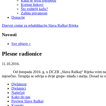
Kada se javiti logopedu
Korisni linkovi
Što roditelji kažu?
Zaštita privatnosti
Donacije
Dnevni centar za rehabilitaciju Slava Raškaj Rijeka
Novosti
Sve objave »
Plesne radionice
11.10.2016.
Od listopada 2016. g. u DCZR „Slava Raškaj“ Rijeka svim naši
mjesečno. Terapija se odvija u dvije grupe- mlađa i starija. Dosad su od
Djelatnost
Djelatnici
Natječaji
Kako do nas
Povijest Slave Raškaj
Kontakt