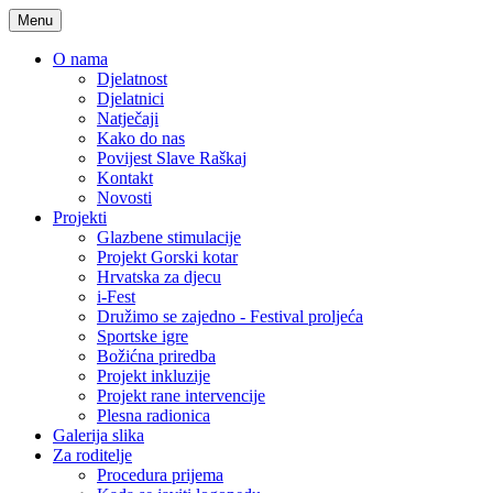
Menu
O nama
Djelatnost
Djelatnici
Natječaji
Kako do nas
Povijest Slave Raškaj
Kontakt
Novosti
Projekti
Glazbene stimulacije
Projekt Gorski kotar
Hrvatska za djecu
i-Fest
Družimo se zajedno - Festival proljeća
Sportske igre
Božićna priredba
Projekt inkluzije
Projekt rane intervencije
Plesna radionica
Galerija slika
Za roditelje
Procedura prijema