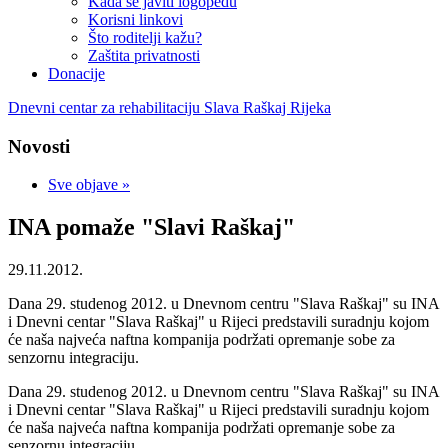
Kada se javiti logopedu
Korisni linkovi
Što roditelji kažu?
Zaštita privatnosti
Donacije
Dnevni centar za rehabilitaciju Slava Raškaj Rijeka
Novosti
Sve objave »
INA pomaže "Slavi Raškaj"
29.11.2012.
Dana 29. studenog 2012. u Dnevnom centru "Slava Raškaj" su INA
i Dnevni centar "Slava Raškaj" u Rijeci predstavili suradnju kojom
će naša najveća naftna kompanija podržati opremanje sobe za
senzornu integraciju.
Dana 29. studenog 2012. u Dnevnom centru "Slava Raškaj" su INA
i Dnevni centar "Slava Raškaj" u Rijeci predstavili suradnju kojom
će naša najveća naftna kompanija podržati opremanje sobe za
senzornu integraciju.