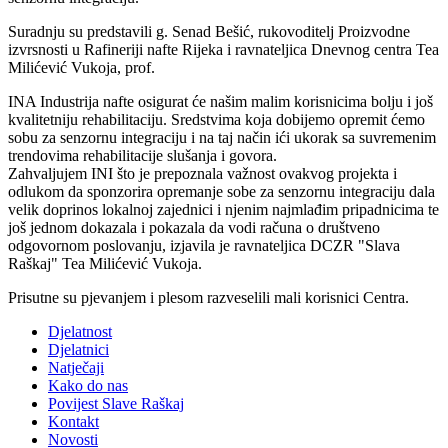
Suradnju su predstavili g. Senad Bešić, rukovoditelj Proizvodne
izvrsnosti u Rafineriji nafte Rijeka i ravnateljica Dnevnog centra Tea
Milićević Vukoja, prof.
INA Industrija nafte osigurat će našim malim korisnicima bolju i još
kvalitetniju rehabilitaciju. Sredstvima koja dobijemo opremit ćemo
sobu za senzornu integraciju i na taj način ići ukorak sa suvremenim
trendovima rehabilitacije slušanja i govora.
Zahvaljujem INI što je prepoznala važnost ovakvog projekta i
odlukom da sponzorira opremanje sobe za senzornu integraciju dala
velik doprinos lokalnoj zajednici i njenim najmlađim pripadnicima te
još jednom dokazala i pokazala da vodi računa o društveno
odgovornom poslovanju, izjavila je ravnateljica DCZR "Slava
Raškaj" Tea Milićević Vukoja.
Prisutne su pjevanjem i plesom razveselili mali korisnici Centra.
Djelatnost
Djelatnici
Natječaji
Kako do nas
Povijest Slave Raškaj
Kontakt
Novosti