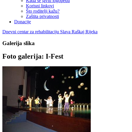
Kada se javiti logopedu
Korisni linkovi
Što roditelji kažu?
Zaštita privatnosti
Donacije
Dnevni centar za rehabilitaciju Slava Raškaj Rijeka
Galerija slika
Foto galerija: I-Fest