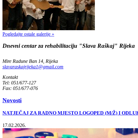
Pogledajte ostale galerije »
Dnevni centar za rehabilitaciju "Slava Raškaj" Rijeka
Mire Radune Ban 14, Rijeka
slavaraskajrijeka1@gmail.com
Kontakt
Tel: 051/677-127
Fax: 051/677-076
Novosti
NATJEČAJ ZA RADNO MJESTO LOGOPED (M/Ž) I ODL
17.02.2026.