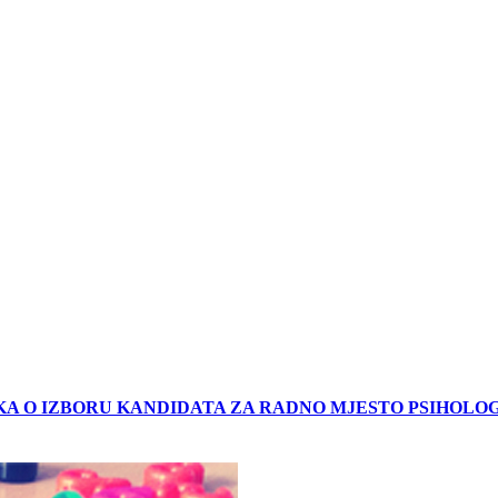
UKA O IZBORU KANDIDATA ZA RADNO MJESTO PSIHOLO