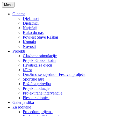
Menu
O nama
Djelatnost
Djelatnici
Natječaji
Kako do nas
Povijest Slave Raškaj
Kontakt
Novosti
Projekti
Glazbene stimulacije
Projekt Gorski kotar
Hrvatska za djecu
i-Fest
Družimo se zajedno - Festival proljeća
Sportske igre
Božićna priredba
Projekt inkluzije
Projekt rane intervencije
Plesna radionica
Galerija slika
Za roditelje
Procedura prijema